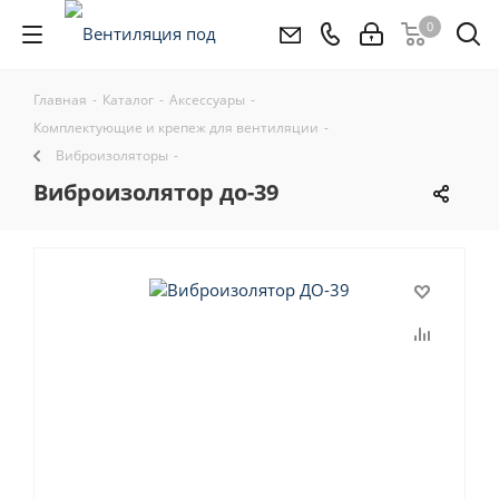
0
Главная
-
Каталог
-
Аксессуары
-
Комплектующие и крепеж для вентиляции
-
Виброизоляторы
-
виброизолятор до-39