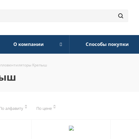
О компании
Способы покупки
епловентиляторы Крепыш
пыш
По алфавиту
По цене