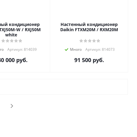
ный кондиционер
Настенный кондиционер
FTXJ50M-W / RXJ50M
Daikin FTXM20M / RXM20M
white
го
Артикул: 814039
Много
Артикул: 814073
30 000
руб.
91 500
руб.