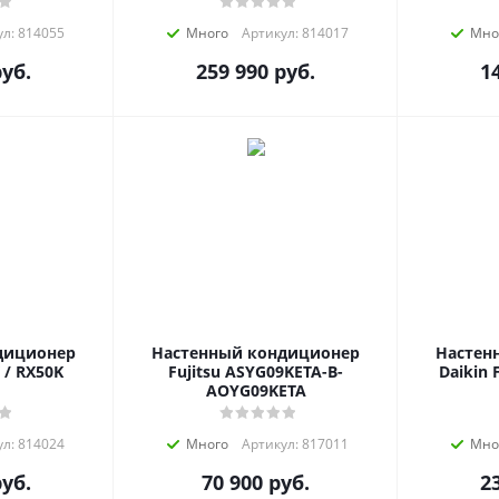
л: 814055
Много
Артикул: 814017
Мно
уб.
259 990
руб.
1
диционер
Настенный кондиционер
Настен
 / RX50K
Fujitsu ASYG09KETA-B-
Daikin 
AOYG09KETA
л: 814024
Много
Артикул: 817011
Мно
уб.
70 900
руб.
2