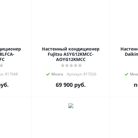
диционер
Настенный кондиционер
Настен
18LFCA-
Fujitsu ASYG12KMCC-
Daiki
FC
AOYG12KMCC
л: 817048
Много
Артикул: 817026
Мно
уб.
69 900
руб.
п