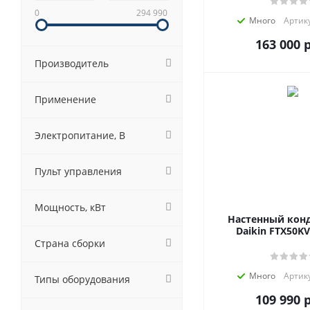
0
294 990
Много
Артику
163 000
р
Производитель
Применение
Электропитание, В
Пульт управления
Мощность, кВт
Настенный кон
Daikin FTX50KV
Страна сборки
Много
Артику
Типы оборудования
109 990
р