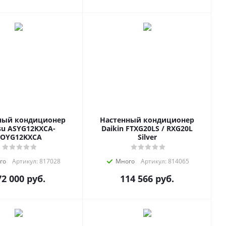
ный кондиционер
Настенный кондиционер
tsu ASYG12KXCA-
Daikin FTXG20LS / RXG20L
OYG12KXCA
Silver
го
Артикул: 817028
Много
Артикул: 814065
72 000
руб.
114 566
руб.