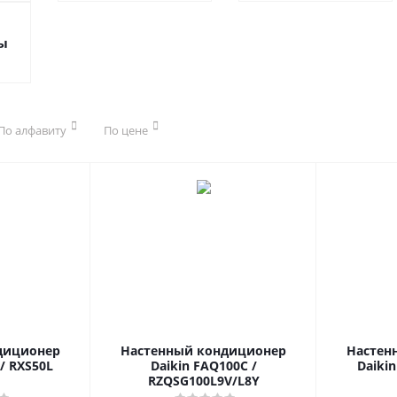
ы
По алфавиту
По цене
диционер
Настенный кондиционер
Настен
 / RXS50L
Daikin FAQ100C /
Daikin
RZQSG100L9V/L8Y