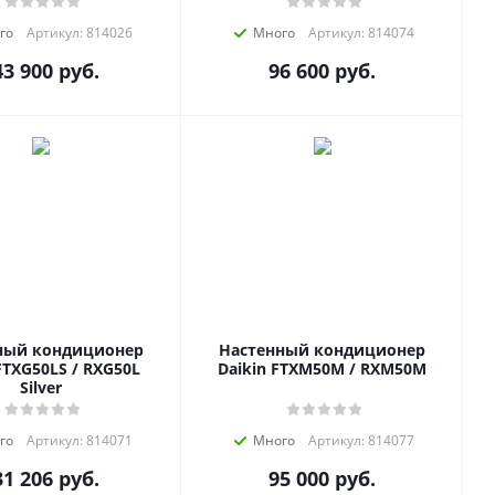
го
Артикул: 814026
Много
Артикул: 814074
43 900
руб.
96 600
руб.
ный кондиционер
Настенный кондиционер
FTXG50LS / RXG50L
Daikin FTXM50M / RXM50M
Silver
го
Артикул: 814071
Много
Артикул: 814077
31 206
руб.
95 000
руб.