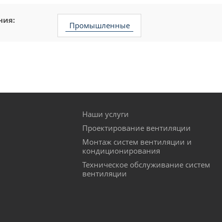
ния:
промышленные
30 кв.м.
на 40 кв м
50 кв.
тихие
Наши услуги
инверторные
Проектирование вентиляции
Монтаж систем вентиляции и
кондиционирования
россия
китай
Техническое обслуживание систем
вентиляции
зима лето (холод тепло)
12ой модели
18ой модели