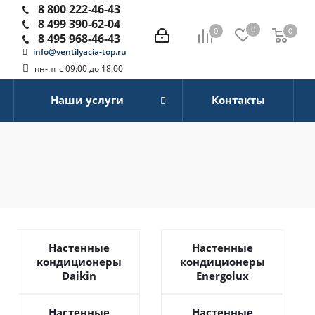
8 800 222-46-43
8 499 390-62-04
0
0
0
0
8 495 968-46-43
info@ventilyacia-top.ru
пн-пт с 09:00 до 18:00
Наши услуги
Контакты
Настенные
Настенные
кондиционеры
кондиционеры
Daikin
Energolux
Настенные
Настенные