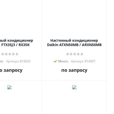
ный кондиционер
Настенный кондиционер
n FTX35J3 / RX35K
Daikin ATXN50MB / ARXN50MB
го
Артикул: 814023
Много
Артикул: 814007
о запросу
по запросу