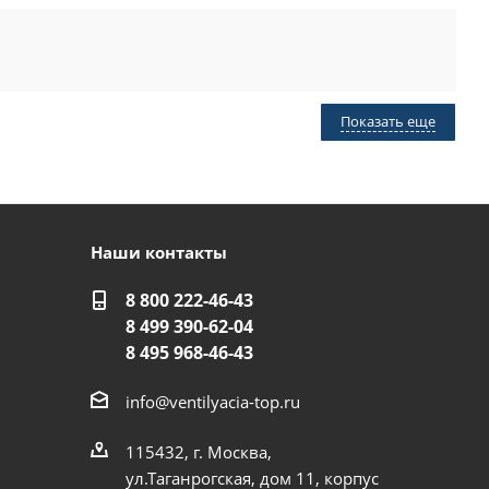
Показать еще
м.
20 кв. м.
Наши контакты
8 800 222-46-43
8 499 390-62-04
8 495 968-46-43
info@ventilyacia-top.ru
115432, г. Москва,
ул.Таганрогская, дом 11, корпус
12
14
15
18
24