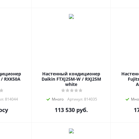
диционер
Настенный кондиционер
Настен
 / RXK50A
Daikin FTXJ25M-W / RXJ25M
Fuji
white
A
л: 814044
Много
Артикул: 814035
Мно
осу
113 530
руб.
1