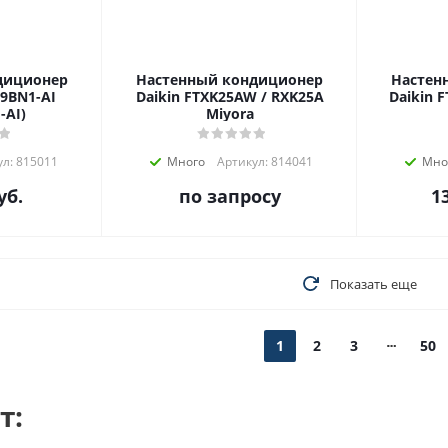
диционер
Настенный кондиционер
Настен
09BN1-AI
Daikin FTXK25AW / RXK25A
Daikin 
-AI)
Miyora
л: 815011
Много
Артикул: 814041
Мно
уб.
по запросу
1
Показать еще
1
2
3
50
т: