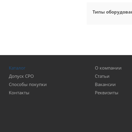
Типы оборудова
Площадь:
Уровень шума:
Каталог
О компании
Инвертор:
Допуск СРО
Статьи
Способы покупки
Вакансии
Страна сборки:
Контакты
Реквизиты
Режим работы:
Модель: