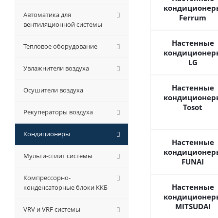
кондиционер
Автоматика для
Ferrum
вентиляционной системы
Настенные
Тепловое оборудование
кондиционер
LG
Увлажнители воздуха
Настенные
Осушители воздуха
кондиционер
Tosot
Рекуператоры воздуха
Кондиционеры
Настенные
кондиционер
Мульти-сплит системы
FUNAI
Компрессорно-
Настенные
конденсаторные блоки ККБ
кондиционер
MITSUDAI
VRV и VRF системы