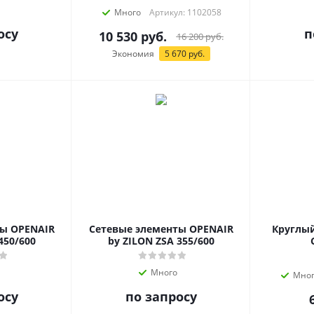
Много
Артикул: 1102058
осу
п
10 530
руб.
16 200
руб.
Экономия
5 670
руб.
ты OPENAIR
Сетевые элементы OPENAIR
Круглы
450/600
by ZILON ZSA 355/600
Много
Мно
осу
по запросу