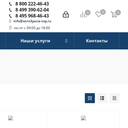
8 800 222-46-43
8 499 390-62-04
0
0
0
0
8 495 968-46-43
info@ventilyacia-top.ru
пн-пт с 09:00 до 18:00
Наши услуги
Контакты