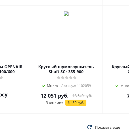
ты OPENAIR
Круглый шумоглушитель
Круглы
100/600
Shuft SCr 355-900
Много
Артикул: 1102059
Мно
осу
12 051
руб.
18 540
руб.
Экономия
6 489
руб.
Показать еще