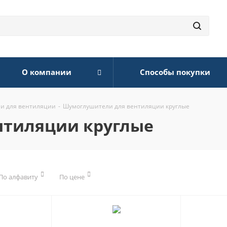
О компании
Способы покупки
и для вентиляции
-
Шумоглушители для вентиляции круглые
нтиляции круглые
По алфавиту
По цене