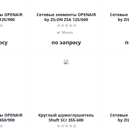
ты OPENAIR
Сетевые элементы OPENAIR
Сетевые
125/900
by ZILON ZSA 125/600
by ZI
Много
осу
по запросу
п
ты OPENAIR
Круглый шумоглушитель
Сетевые
450/900
Shuft SCr 355-600
by ZI