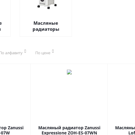
е
Масляные
и
радиаторы
По алфавиту
По цене
ор Zanussi
Масляный радиатор Zanussi
Масляный
T-07W
Expressione ZOH-ES-07WN
Lo