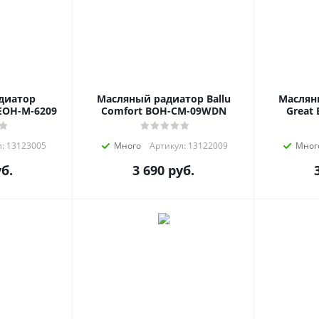
диатор
Масляный радиатор Ballu
Масляны
 EOH-M-6209
Comfort BOH-CM-09WDN
Great
: 13123005
Много
Артикул: 13122009
Мног
б.
3 690
руб.