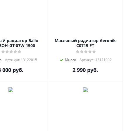
й радиатор Ballu
Масляный радиатор Aeronik
 BOH-GT-07W 1500
C0715 FT
о
Артикул: 13122015
Много
Артикул: 13121002
3 000
руб.
2 990
руб.