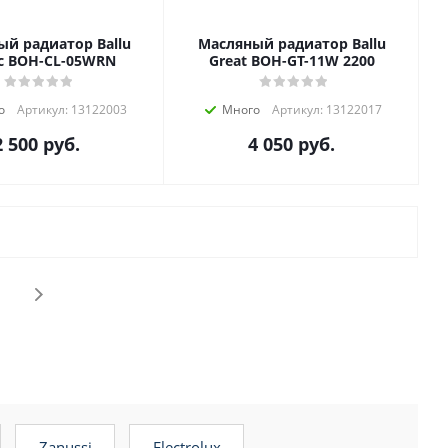
й радиатор Ballu
Масляный радиатор Ballu
ic BOH-CL-05WRN
Great BOH-GT-11W 2200
о
Артикул: 13122003
Много
Артикул: 13122017
2 500
руб.
4 050
руб.
zanussi
electrolux