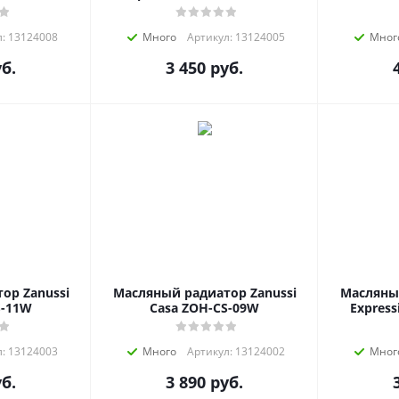
: 13124008
Много
Артикул: 13124005
Мног
б.
3 450
руб.
ор Zanussi
Масляный радиатор Zanussi
Масляный
S-11W
Casa ZOH-CS-09W
Expres
: 13124003
Много
Артикул: 13124002
Мног
б.
3 890
руб.