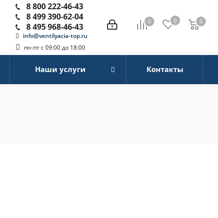
8 800 222-46-43
8 499 390-62-04
0
0
0
0
8 495 968-46-43
info@ventilyacia-top.ru
пн-пт с 09:00 до 18:00
Наши услуги
Контакты