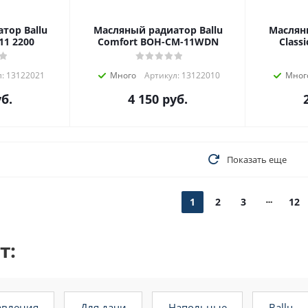
тор Ballu
Масляный радиатор Ballu
Масляны
11 2200
Comfort BOH-CM-11WDN
Class
: 13122021
Много
Артикул: 13122010
Мног
б.
4 150
руб.
Показать еще
1
2
3
12
т:
равления
для дачи
напольные
ballu