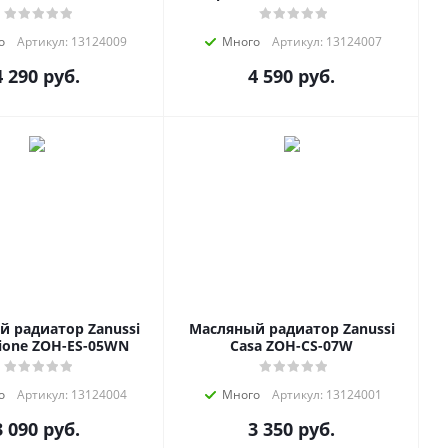
о
Артикул: 13124009
Много
Артикул: 13124007
4 290
руб.
4 590
руб.
 радиатор Zanussi
Масляный радиатор Zanussi
sione ZOH-ES-05WN
Casa ZOH-CS-07W
о
Артикул: 13124004
Много
Артикул: 13124001
3 090
руб.
3 350
руб.