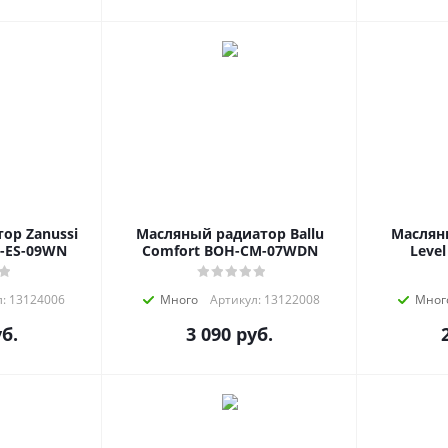
ор Zanussi
Масляный радиатор Ballu
Масляны
H-ES-09WN
Comfort BOH-CM-07WDN
Level
: 13124006
Много
Артикул: 13122008
Мног
б.
3 090
руб.