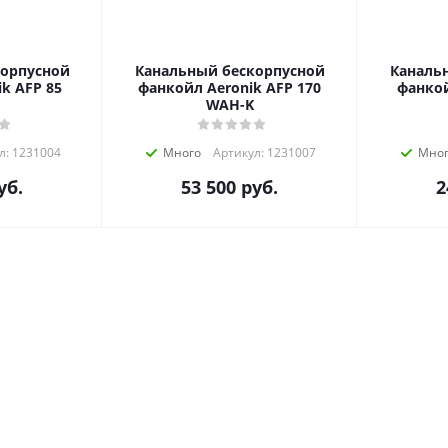
корпусной
Канальный бескорпусной
Каналь
k AFP 85
фанкойл Aeronik AFP 170
фанкой
WAH-K
л: 1231004
Много
Артикул: 1231007
Мно
уб.
53 500
руб.
2