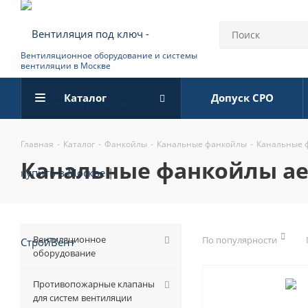
Вентиляционное оборудование и системы
вентиляции в Москве
Каталог
Допуск СРО
Главная
-
Каталог
-
Фанкойлы
-
Канальные фанкойлы
-
Канальные ф
канальные фанкойлы ae
Вентиляционное
По популярности
оборудование
Противопожарные клапаны
для систем вентиляции