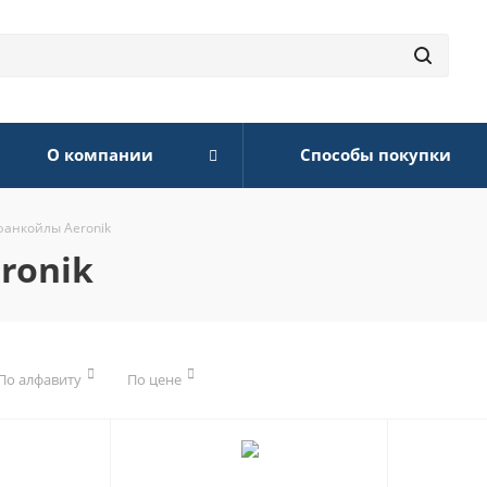
О компании
Способы покупки
анкойлы Aeronik
ronik
По алфавиту
По цене