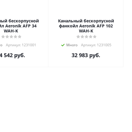
ный бескорпусной
Канальный бескорпусной
л Aeronik AFP 34
фанкойл Aeronik AFP 102
WAH-K
WAH-K
го
Артикул: 1231001
Много
Артикул: 1231005
4 542
руб.
32 983
руб.