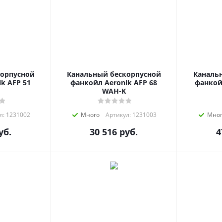
корпусной
Канальный бескорпусной
Каналь
k AFP 51
фанкойл Aeronik AFP 68
фанкой
WAH-K
л: 1231002
Много
Артикул: 1231003
Мно
уб.
30 516
руб.
4