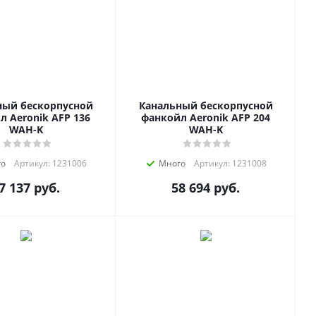
ный бескорпусной
Канальный бескорпусной
л Aeronik AFP 136
фанкойл Aeronik AFP 204
WAH-K
WAH-K
го
Артикул: 1231006
Много
Артикул: 1231008
7 137
руб.
58 694
руб.