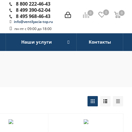
8 800 222-46-43
8 499 390-62-04
0
0
0
0
8 495 968-46-43
info@ventilyacia-top.ru
пн-пт с 09:00 до 18:00
Наши услуги
Контакты