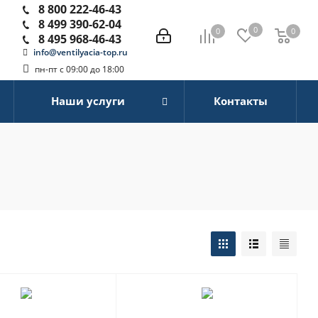
8 800 222-46-43
8 499 390-62-04
0
0
0
0
8 495 968-46-43
info@ventilyacia-top.ru
пн-пт с 09:00 до 18:00
Наши услуги
Контакты