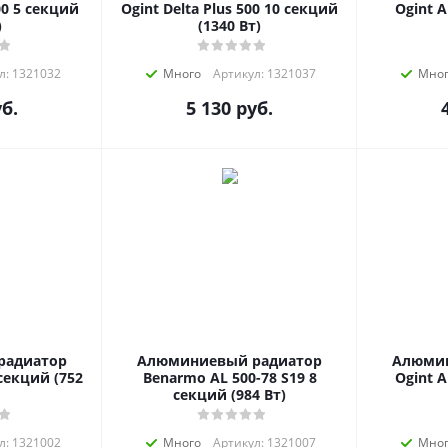
00 5 секций
Ogint Delta Plus 500 10 секций
Ogint A
)
(1340 Вт)
л: 1321032
Много
Артикул: 1321037
Мно
б.
5 130
руб.
радиатор
Алюминиевый радиатор
Алюмин
секций (752
Benarmo AL 500-78 S19 8
Ogint A
секций (984 Вт)
л: 1321002
Много
Артикул: 1321007
Мно