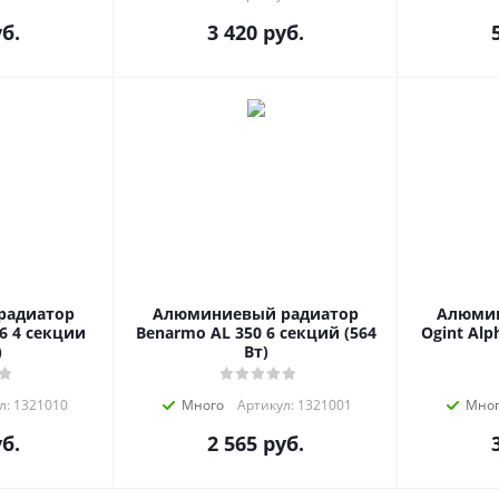
б.
3 420
руб.
радиатор
Алюминиевый радиатор
Алюмин
6 4 секции
Benarmo AL 350 6 секций (564
Ogint Alp
)
Вт)
л: 1321010
Много
Артикул: 1321001
Мно
б.
2 565
руб.