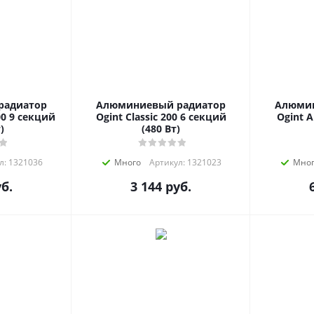
радиатор
Алюминиевый радиатор
Алюмин
00 9 секций
Ogint Classic 200 6 секций
Ogint A
)
(480 Вт)
л: 1321036
Много
Артикул: 1321023
Мно
б.
3 144
руб.