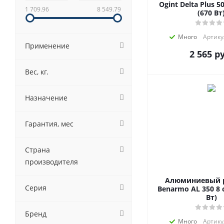
Ogint Delta Plus 5
1 709.96
8 549.79
(670 Вт
Много
Артику
Применение
2 565
ру
Вес, кг.
Назначение
Гарантия, мес
Страна
производителя
Алюминиевый 
Серия
Benarmo AL 350 8 
Вт)
Бренд
Много
Артику