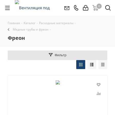
0
Главная
-
Каталог
-
Расходные материалы
-
Медные трубы и фреон
-
фреон
Фильтр