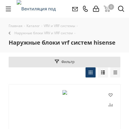
0
Главная
-
Каталог
-
VRV и VRF системы
-
Наружные блоки VRV и VRF систем
-
наружные блоки vrf систем hisense
Фильтр