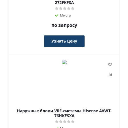
272FKFSA
Много
по запросу
Узнать цену
Наружные блоки VRF-системы Hisense AVWT-
76HKFSXA