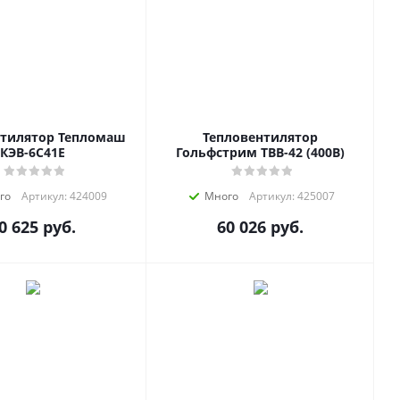
нтилятор Тепломаш
Тепловентилятор
КЭВ-6C41E
Гольфстрим ТВВ-42 (400В)
го
Артикул: 424009
Много
Артикул: 425007
0 625
руб.
60 026
руб.