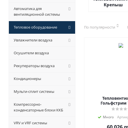
Крепыш
Автоматика для
вентиляционной системы
Тепловое оборудование
По популярности
Увлажнители воздуха
Осушители воздуха
Рекуператоры воздуха
Кондиционеры
Мульти-сплит системы
Тепловенти
Гольфстрим 
Компрессорно-
конденсаторные блоки ККБ
Много
Артику
VRV и VRF системы
60 026
р