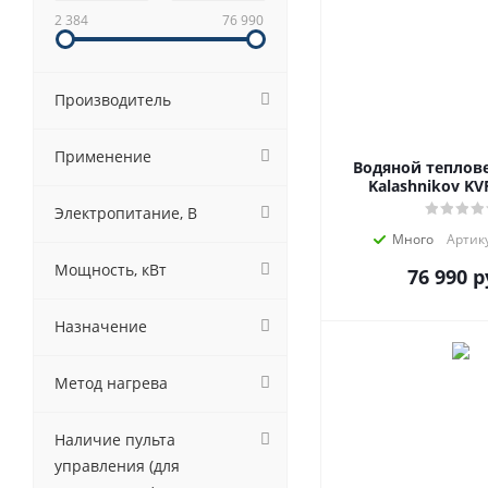
2 384
76 990
Производитель
Применение
Водяной теплов
Kalashnikov KV
Электропитание, В
Много
Артику
Мощность, кВт
76 990
р
Назначение
Метод нагрева
Наличие пульта
управления (для