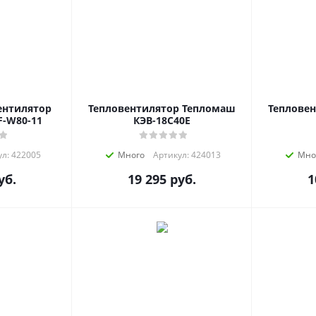
ентилятор
Тепловентилятор Тепломаш
Теплове
F-W80-11
КЭВ-18C40E
л: 422005
Много
Артикул: 424013
Мно
уб.
19 295
руб.
1