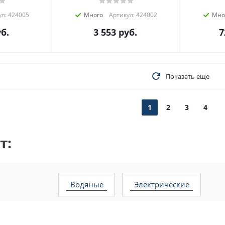
л: 424005
Много
Артикул: 424002
Мно
б.
3 553
руб.
7
Показать еще
1
2
3
4
т:
водяные
электрические
18 квт
2 квт
24 квт