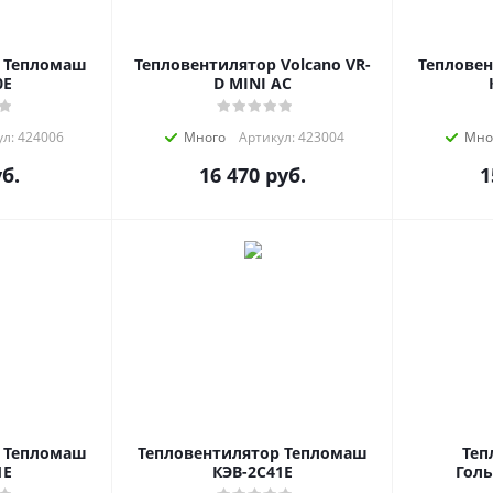
р Тепломаш
Тепловентилятор Volcano VR-
Теплове
0E
D MINI AC
л: 424006
Много
Артикул: 423004
Мно
б.
16 470
руб.
1
р Тепломаш
Тепловентилятор Тепломаш
Теп
1E
КЭВ-2C41E
Голь