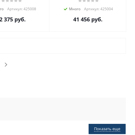
го
Артикул: 425008
Много
Артикул: 425004
2 375
руб.
41 456
руб.
Показать еще
3 квт
60 квт
8 квт
9 квт