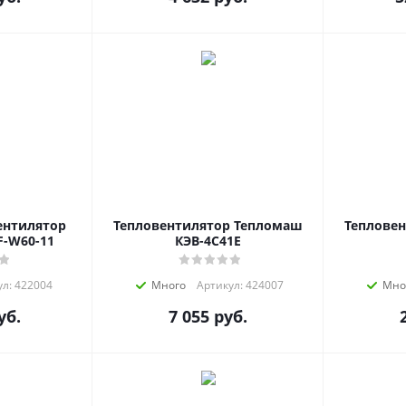
ентилятор
Тепловентилятор Тепломаш
Теплове
F-W60-11
КЭВ-4C41E
л: 422004
Много
Артикул: 424007
Мно
уб.
7 055
руб.