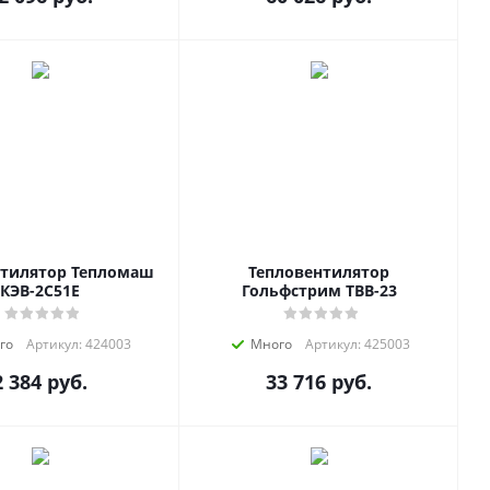
нтилятор Тепломаш
Тепловентилятор
КЭВ-2C51E
Гольфстрим ТВВ-23
го
Артикул: 424003
Много
Артикул: 425003
2 384
руб.
33 716
руб.