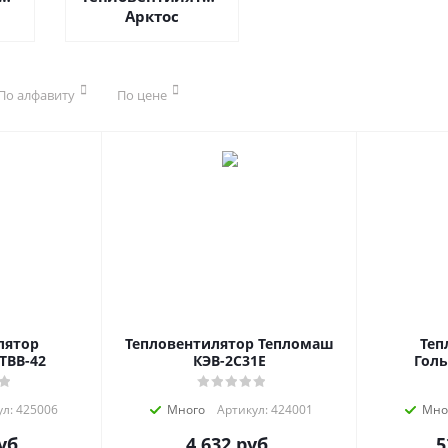
Арктос
По алфавиту
По цене
лятор
Тепловентилятор Тепломаш
Теп
ТВВ-42
КЭВ-2C31E
Голь
л: 425006
Много
Артикул: 424001
Мно
уб.
4 632
руб.
5