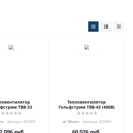
ловентилятор
Тепловентилятор
фстрим ТВВ-33
Гольфстрим ТВВ-43 (400В)
го
Артикул: 425005
Много
Артикул: 425009
2 096
руб.
60 026
руб.