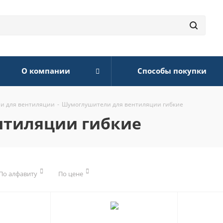
О компании
Способы покупки
и для вентиляции
-
Шумоглушители для вентиляции гибкие
нтиляции гибкие
По алфавиту
По цене