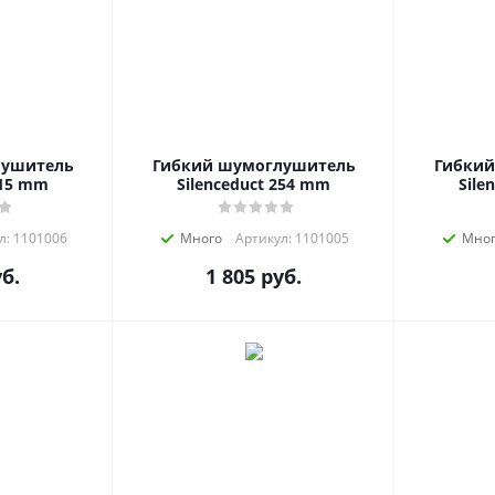
лушитель
Гибкий шумоглушитель
Гибкий
315 mm
Silenceduct 254 mm
Sile
л: 1101006
Много
Артикул: 1101005
Мно
б.
1 805
руб.