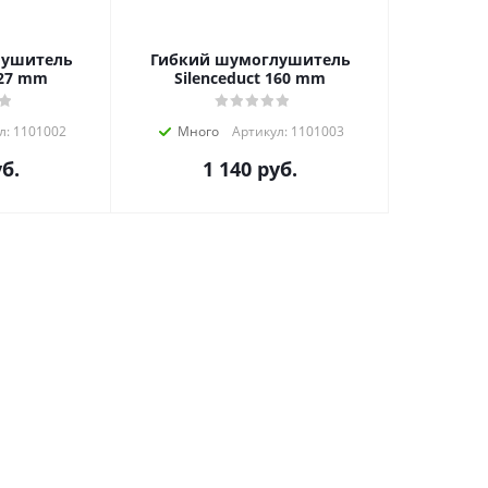
лушитель
Гибкий шумоглушитель
127 mm
Silenceduct 160 mm
л: 1101002
Много
Артикул: 1101003
б.
1 140
руб.