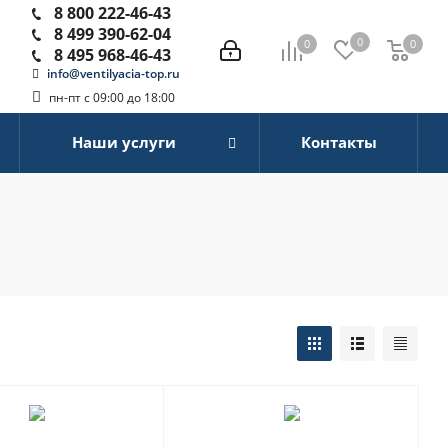
8 800 222-46-43
8 499 390-62-04
0
0
0
0
8 495 968-46-43
info@ventilyacia-top.ru
пн-пт с 09:00 до 18:00
Наши услуги
Контакты