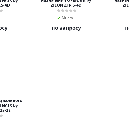
ENAIR by
назначения OPENAIR by
назнач
,5-4D
ZILON ZFR 5-4D
ZIL
Много
осу
по запросу
п
ециального
ENAIR by
,25-2E