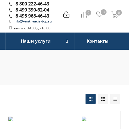
8 800 222-46-43
8 499 390-62-04
0
0
0
0
8 495 968-46-43
info@ventilyacia-top.ru
пн-пт с 09:00 до 18:00
Наши услуги
Контакты