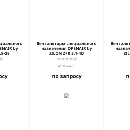
ециального
Вентиляторы специального
Вентиля
ENAIR by
назначения OPENAIR by
назнач
,8-2E
ZILON ZFR 3,1-4D
ZIL
Много
осу
по запросу
п