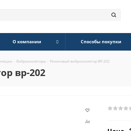
О компании
Способы покупки
тиляции
-
Виброизоляторы
-
Резиновый виброизолятор ВР-202
ор вр-202