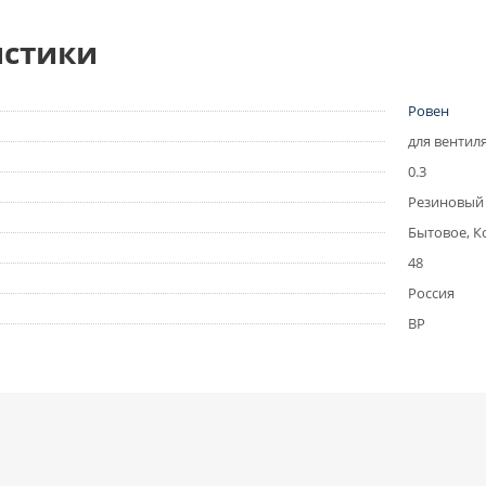
истики
Ровен
для вентил
0.3
Резиновый
Бытовое, 
48
Россия
ВР