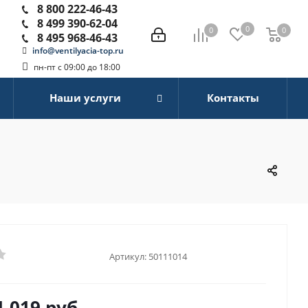
8 800 222-46-43
8 499 390-62-04
0
0
0
0
8 495 968-46-43
info@ventilyacia-top.ru
пн-пт с 09:00 до 18:00
Наши услуги
Контакты
Артикул:
50111014
1 019
руб.