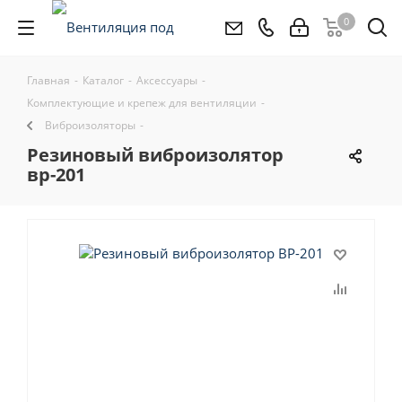
0
Главная
-
Каталог
-
Аксессуары
-
Комплектующие и крепеж для вентиляции
-
Виброизоляторы
-
резиновый виброизолятор
вр-201