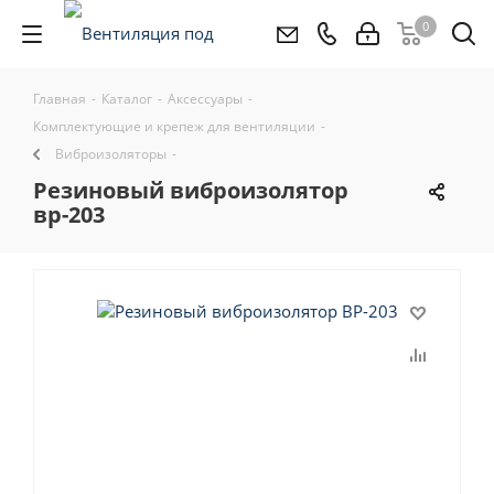
0
Главная
-
Каталог
-
Аксессуары
-
Комплектующие и крепеж для вентиляции
-
Виброизоляторы
-
резиновый виброизолятор
вр-203