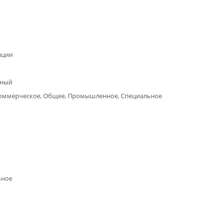
яции
нный
Коммерческое, Общее, Промышленное, Специальное
ьное