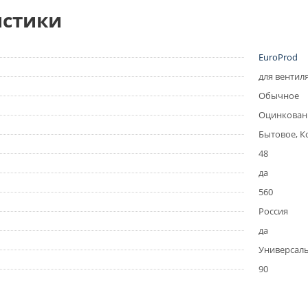
истики
EuroProd
для вентил
Обычное
Оцинкова
Бытовое, 
48
да
560
Россия
да
Универсал
90