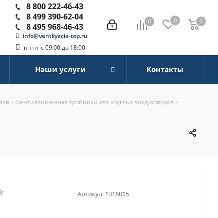
8 800 222-46-43
8 499 390-62-04
0
0
0
0
8 495 968-46-43
info@ventilyacia-top.ru
пн-пт с 09:00 до 18:00
Наши услуги
Контакты
дов
-
Вентиляционные тройники для круглых воздуховодов
-
Артикул:
1316015