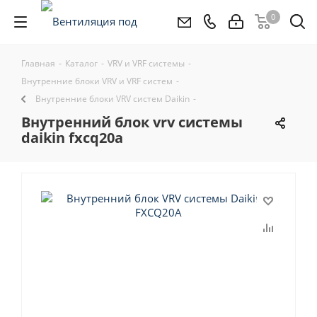
0
Главная
-
Каталог
-
VRV и VRF системы
-
Внутренние блоки VRV и VRF систем
-
Внутренние блоки VRV систем Daikin
-
внутренний блок vrv системы
daikin fxcq20a