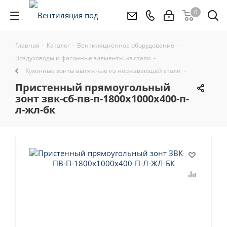
0
Главная
-
Каталог
-
Вентиляционное оборудование
-
Воздуховоды и фасонные элементы из стали
-
Кухонные зонты вытяжные из нержавеющей стали
-
пристенный прямоугольный
зонт звк-сб-пв-п-1800x1000x400-п-
л-жл-бк