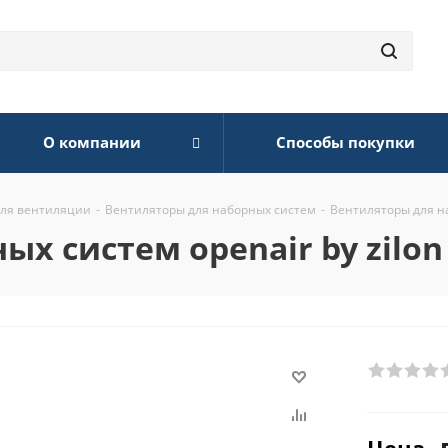
О компании
Способы покупки
для вентиляции
-
Вентиляторы для наборных систем
-
Вентиляторы для на
х систем openair by zilon 