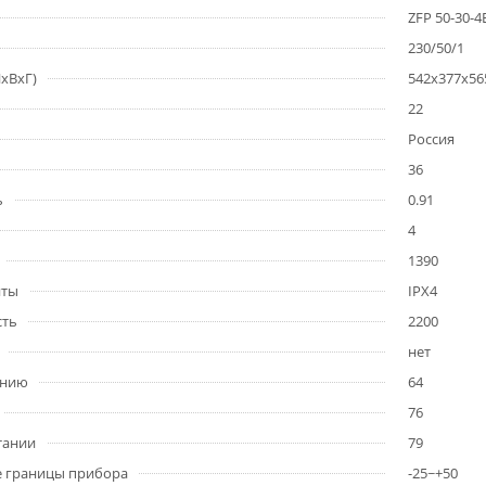
ZFP 50-30-4
230/50/1
xВxГ)
542x377x56
22
Россия
36
ь
0.91
4
1390
иты
IPX4
сть
2200
нет
ению
64
76
тании
79
е границы прибора
-25~+50