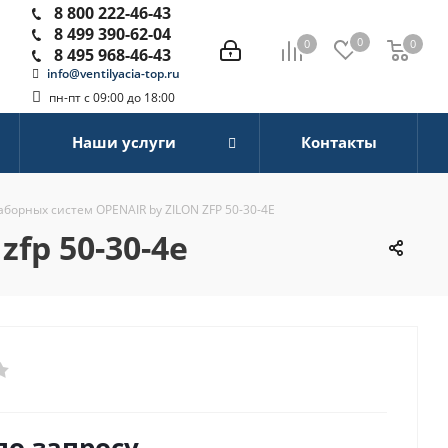
8 800 222-46-43
8 499 390-62-04
0
0
0
0
8 495 968-46-43
info@ventilyacia-top.ru
пн-пт с 09:00 до 18:00
Наши услуги
Контакты
борных систем OPENAIR by ZILON ZFP 50-30-4Е
zfp 50-30-4е
по запросу