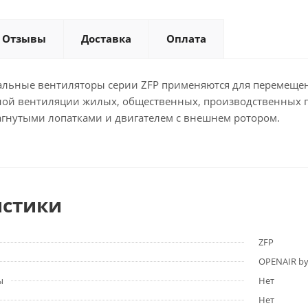
Отзывы
Доставка
Оплата
льные вентиляторы серии ZFP применяются для перемещен
ной вентиляции жилых, общественных, производственных
загнутыми лопатками и двигателем с внешнем ротором.
истики
ZFP
OPENAIR by
ы
Нет
Нет