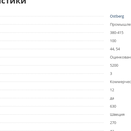
истики
Ostberg
Промышленн
380-415
100
44, 54
Оцинкова
5200
3
Коммерчес
12
да
630
Швеция
270
да