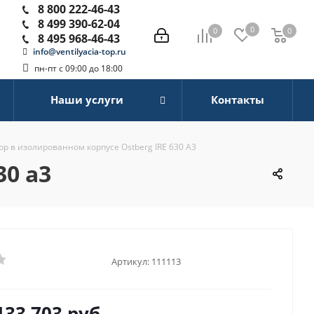
8 800 222-46-43
8 499 390-62-04
0
0
0
0
8 495 968-46-43
info@ventilyacia-top.ru
пн-пт с 09:00 до 18:00
Наши услуги
Контакты
р в изолированном корпусе Ostberg IRE 630 A3
30 a3
Артикул:
111113
133 703
руб.