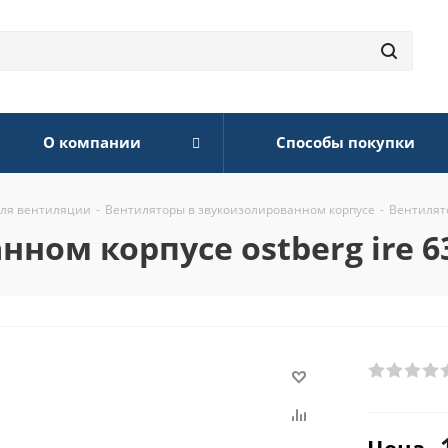
О компании
Способы покупки
для вентиляции
-
Вентиляторы в звукоизолированном корпусе
-
Вентилято
нном корпусе ostberg ire 6