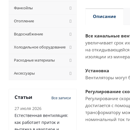
Фанкойлы
Описание
Отопление
Водоснабжение
Все канальные вен
увеличивает срок их
Холодильное оборудование
на откидывающейся 
изоляции из минера
Расходные материалы
Установка
Аксессуары
Вентиляторы могут 
Регулирование ск
Статьи
Все записи
Регулирование скоро
достигается с помо
27 июля 2026
трансформатору мож
Естественная вентиляция:
номинальный ток ти
как работает приток и
вытяжка в квартире и