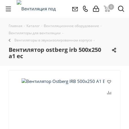
0
Главная
-
Каталог
-
Вентиляционное оборудование
-
Вентиляторы для вентиляции
-
Вентиляторы в звукоизолированном корпусе
-
вентилятор ostberg irb 500x250
a1 ec