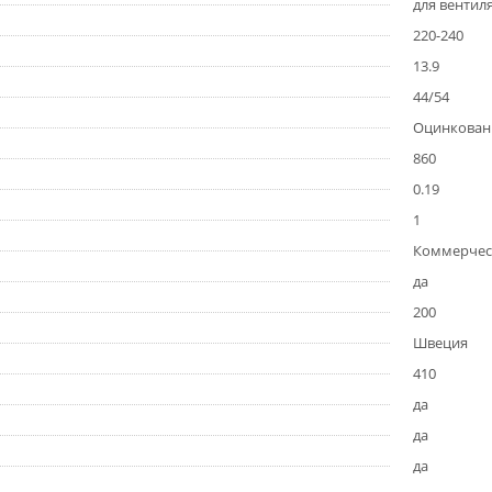
для вентиля
220-240
13.9
44/54
Оцинкова
860
0.19
1
Коммерчес
да
200
Швеция
410
да
да
да