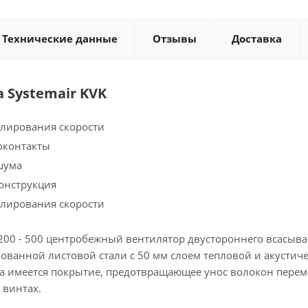
Технические данные
Отзывы
Доставка
 Systemair KVK
улирования скорости
оконтакты
шума
онструкция
улирования скорости
 200 - 500 центробежный вентилятор двустороннего всасыва
кованной листовой стали с 50 мм слоем тепловой и акустич
а имеется покрытие, предотвращающее унос волокон пере
 винтах.