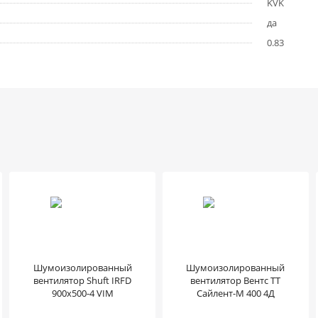
KVK
да
0.83
Шумоизолированный
Шумоизолированный
вентилятор Shuft IRFD
вентилятор Вентс ТТ
900x500-4 VIM
Сайлент-М 400 4Д