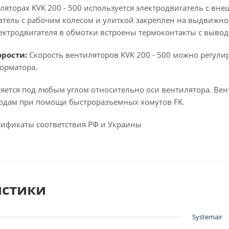
ляторах KVK 200 - 500 используется электродвигатель с вн
атель с рабочим колесом и улиткой закреплен на выдвижно
ектродвигателя в обмотки встроены термоконтакты с выво
рости:
Скорость вентиляторов KVK 200 - 500 можно регули
форматора.
ляется под любым углом относительно оси вентилятора. Вен
одам при помощи быстроразъемных хомутов FK.
ртификаты соответствия РФ и Украины
истики
Systemair