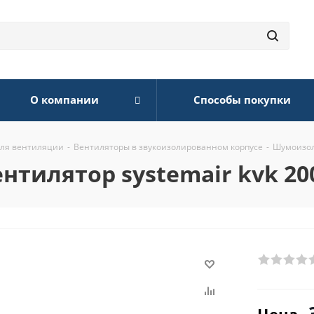
О компании
Способы покупки
для вентиляции
-
Вентиляторы в звукоизолированном корпусе
-
Шумоизоли
илятор systemair kvk 200 in