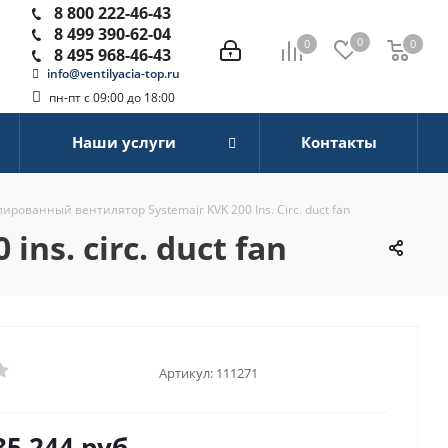
8 800 222-46-43
8 499 390-62-04
0
0
0
0
8 495 968-46-43
info@ventilyacia-top.ru
пн-пт с 09:00 до 18:00
Наши услуги
Контакты
рованный вентилятор Systemair KVK 200 Ins. Circ. duct fan
s. circ. duct fan
Артикул:
111271
35 244
руб.