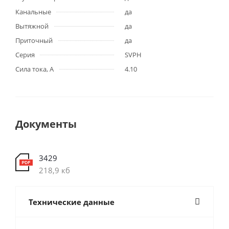
Канальные
да
Вытяжной
да
Приточный
да
Серия
SVPH
Сила тока, А
4.10
Документы
3429
218,9 кб
Технические данные