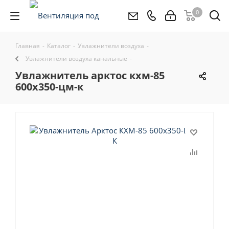
0
Главная
-
Каталог
-
Увлажнители воздуха
-
Увлажнители воздуха канальные
-
увлажнитель арктос кхм-85
600x350-цм-к