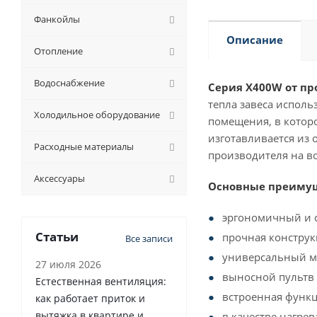
Фанкойлы
Описание
Отопление
Водоснабжение
Серия X400W от пр
тепла завеса исполь
Холодильное оборудование
помещения, в которо
изготавливается из
Расходные материалы
производителя на во
Аксессуары
Основные преимуще
эргономичный и 
Статьи
прочная констру
Все записи
универсальный м
27 июля 2026
выносной пультв 
Естественная вентиляция:
встроенная функц
как работает приток и
вытяжка в квартире и
в качестве нагре