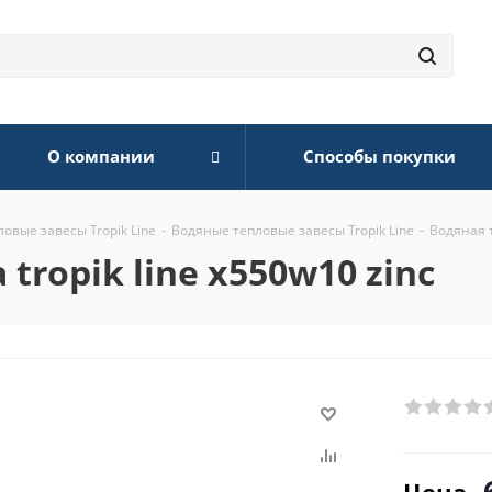
О компании
Способы покупки
ловые завесы Tropik Line
-
Водяные тепловые завесы Tropik Line
-
Водяная т
tropik line x550w10 zinc