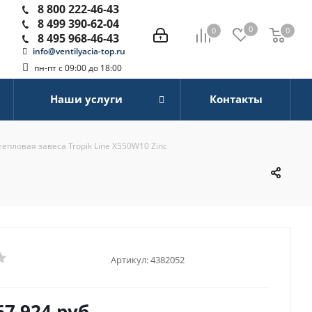
8 800 222-46-43
8 499 390-62-04
0
0
0
0
8 495 968-46-43
info@ventilyacia-top.ru
пн-пт с 09:00 до 18:00
Наши услуги
Контакты
епловая завеса Tropik Line X550W10 Zinc
Артикул:
4382052
67 924
руб.