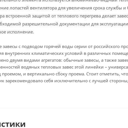
ние лопастей вентилятора для увеличения срока службы и 
а встроенной защитой от теплового перегрева делает заве
обходимой разрешительной документации для эксплуатации
ное исполнение.
 завесы с подводом горячей воды серии от российского пр
я внутренних климатических условий в различных помещени
ено двумя видами агрегатов: обычные завесы, а также заве
енностей водяных тепловых завес этой линейки – универса
 проемом, и вертикально сбоку проема. Стоит отметить, чт
ик зарекомендовало себя исключительно с лучшей стороны,
истики