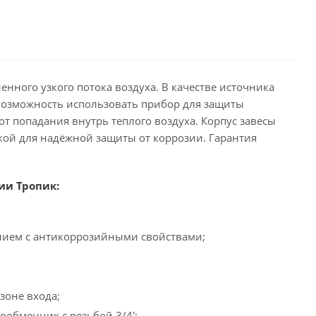
нного узкого потока воздуха. В качестве источника
ь возможность использовать прибор для защиты
т попадания внутрь теплого воздуха. Корпус завесы
кой для надёжной защиты от коррозии. Гарантия
ии Тропик:
нием с антикоррозийными свойствами;
зоне входа;
ообменник с резьбой 3/4';