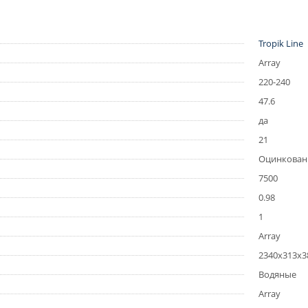
Tropik Line
Array
220-240
47.6
да
21
Оцинкова
7500
0.98
1
Array
2340x313x3
Водяные
Array