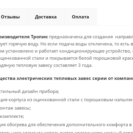
Отзывы
Доставка
Оплата
оизводителя Тропик
предназначена для создания направле
зует горячую воду. Но если подача воды отключена, то ест
м установлено и работает кондиционирующее устройство, о
 оцинкованной стали и покрывается белой порошковой крас
дяную тепловую завесу составляет 3 года.
ства электрических тепловых завес серии от компан
стильный дизайн прибора;
кция корпуса из оцинкованной стали с порошковым напыле
онтаж завесы;
комплекте;
ия обогрева для обеспечения дополнительного комфорта в 
вательного элемента используется алюминиево-медный тепл