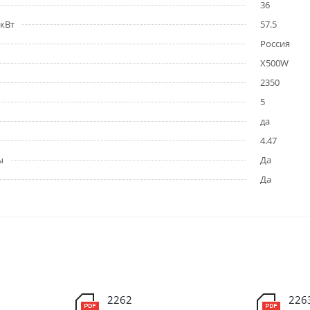
36
кВт
57.5
Россия
X500W
2350
5
да
4.47
ы
Да
Да
2262
226