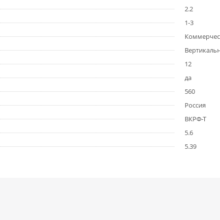
2.2
1-3
Коммерчес
Вертикаль
12
да
560
Россия
ВКРФ-Т
5.6
5.39