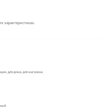
х характеристиках.
яции, для дома, для магазина
нный