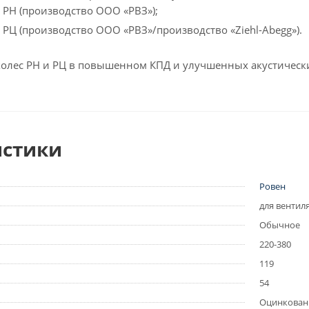
 РН (производство ООО «РВЗ»);
 РЦ (производство ООО «РВЗ»/производство «Ziehl-Abegg»).
олес РН и РЦ в повышенном КПД и улучшенных акустически
истики
Ровен
для вентил
Обычное
220-380
119
54
Оцинкова