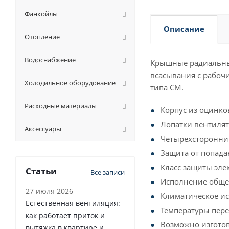
Фанкойлы
Описание
Отопление
Водоснабжение
Крышные радиальны
всасывания с рабоч
Холодильное оборудование
типа СМ.
Расходные материалы
Корпус из оцинко
Лопатки вентилят
Аксессуары
Четырехсторонний
Защита от попада
Класс защиты элек
Статьи
Все записи
Исполнение общ
27 июля 2026
Климатическое исп
Естественная вентиляция:
Температуры пере
как работает приток и
Возможно изгото
вытяжка в квартире и