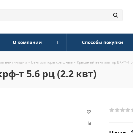
О компании
Способы покупки
для вентиляции
-
Вентиляторы крышные
-
Крышный вентилятор ВКРФ-Т 5.6
-т 5.6 рц (2.2 квт)