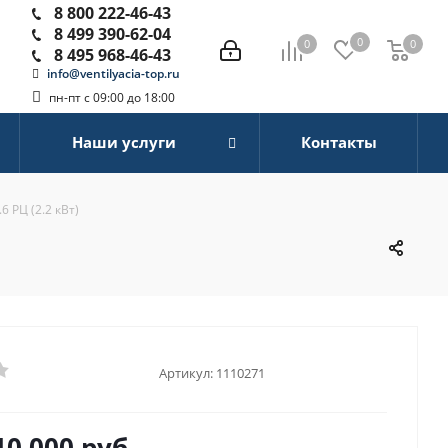
8 800 222-46-43
8 499 390-62-04
0
0
0
0
8 495 968-46-43
info@ventilyacia-top.ru
пн-пт с 09:00 до 18:00
Наши услуги
Контакты
 РЦ (2.2 кВт)
Артикул:
1110271
10 000
руб.