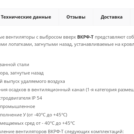
Технические данные
Отзывы
Доставка
е вентиляторы с выбросом вверх
ВКРФ-Т
представляют соб
ими лопатками, загнутыми назад, устанавливаемые на кров
ванной стали
ора, загнутые назад
 выпуск удаляемого воздуха
ния осадков в вентиляционный канал (1-я категория размещ
тродвигателя IP 54
епромышленное
олнение У (от -40°С до +45°С)
мещаемых сред от - 40°С до +45°С
вление вентиляторов ВКРФ-Т следующих комплектаций: