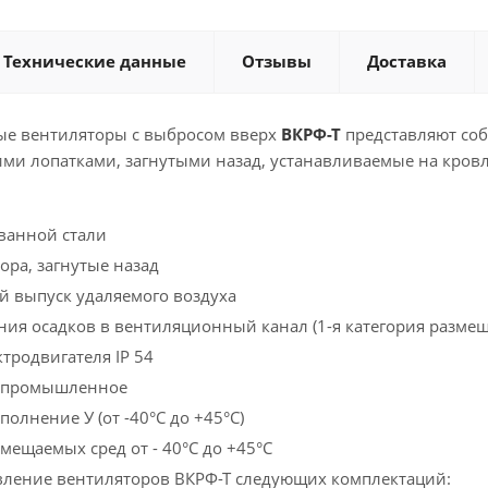
Технические данные
Отзывы
Доставка
е вентиляторы с выбросом вверх
ВКРФ-Т
представляют соб
ими лопатками, загнутыми назад, устанавливаемые на кров
ванной стали
ора, загнутые назад
 выпуск удаляемого воздуха
ния осадков в вентиляционный канал (1-я категория размещ
тродвигателя IP 54
епромышленное
олнение У (от -40°С до +45°С)
мещаемых сред от - 40°С до +45°С
вление вентиляторов ВКРФ-Т следующих комплектаций: