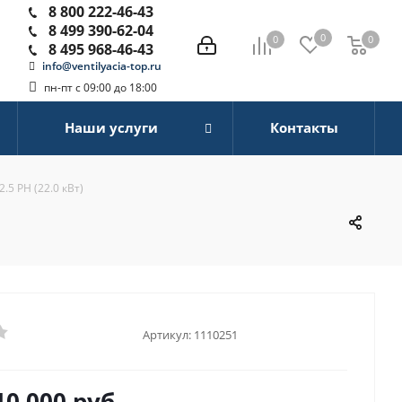
8 800 222-46-43
8 499 390-62-04
0
0
0
0
8 495 968-46-43
info@ventilyacia-top.ru
пн-пт с 09:00 до 18:00
Наши услуги
Контакты
5 РН (22.0 кВт)
Артикул:
1110251
10 000
руб.