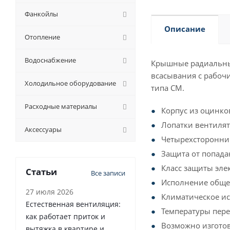
Фанкойлы
Описание
Отопление
Водоснабжение
Крышные радиальны
всасывания с рабоч
Холодильное оборудование
типа СМ.
Расходные материалы
Корпус из оцинко
Лопатки вентилят
Аксессуары
Четырехсторонний
Защита от попада
Класс защиты элек
Статьи
Все записи
Исполнение общ
27 июля 2026
Климатическое исп
Естественная вентиляция:
Температуры пере
как работает приток и
Возможно изгото
вытяжка в квартире и