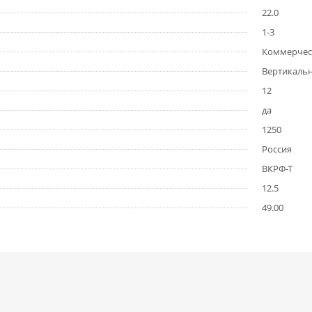
22.0
1-3
Коммерчес
Вертикаль
12
да
1250
Россия
ВКРФ-Т
12.5
49.00