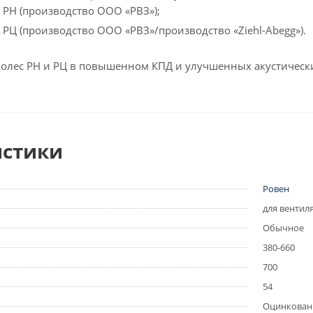
 РН (производство ООО «РВЗ»);
 РЦ (производство ООО «РВЗ»/производство «Ziehl-Abegg»).
олес РН и РЦ в повышенном КПД и улучшенных акустически
истики
Ровен
для вентил
Обычное
380-660
700
54
Оцинкова