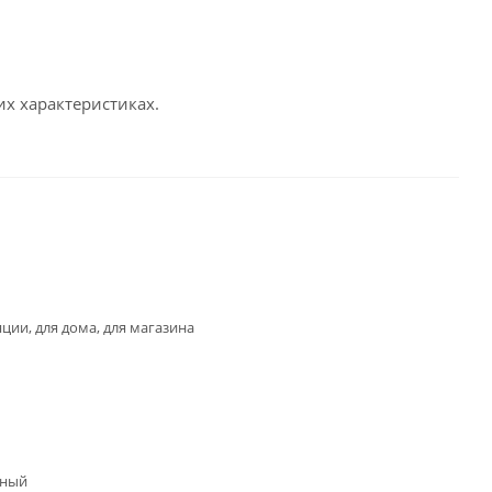
х характеристиках.
яции, для дома, для магазина
нный